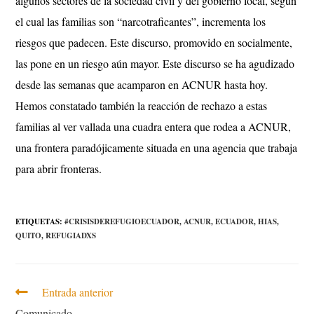
algunos sectores de la sociedad civil y del gobierno local, según
el cual las familias son “narcotraficantes”, incrementa los
riesgos que padecen. Este discurso, promovido en socialmente,
las pone en un riesgo aún mayor. Este discurso se ha agudizado
desde las semanas que acamparon en ACNUR hasta hoy.
Hemos constatado también la reacción de rechazo a estas
familias al ver vallada una cuadra entera que rodea a ACNUR,
una frontera paradójicamente situada en una agencia que trabaja
para abrir fronteras.
ETIQUETAS
:
#CRISISDEREFUGIOECUADOR
,
ACNUR
,
ECUADOR
,
HIAS
,
QUITO
,
REFUGIADXS
Entrada anterior
Comunicado